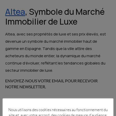
Altea
, Symbole du Marché
Immobilier de Luxe
Altea, avec ses propriétés de luxe et ses prix élevés, est
devenue un symbole du marché immobilier haut de
gamme en Espagne. Tandis que la ville attire des
acheteurs du monde entier, la dynamique du marché
continue d’évoluer, reflétant les tendances globales du
secteur immobilier de luxe.
ENVOYEZ-NOUS VOTRE EMAIL POUR RECEVOIR
NOTRE NEWSLETTER.
Nous utilisons des cookies nécessaires au fonctionnement du
site et, avec votre accord, des cookies de mesure d’audience.