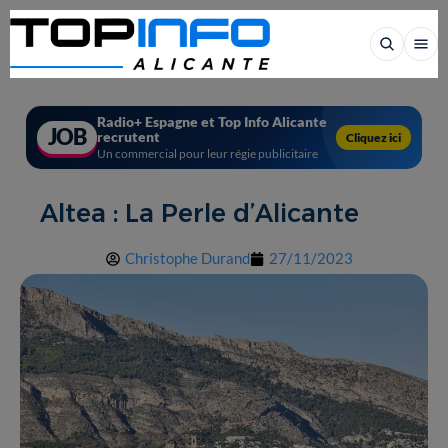
Radio+ Espagne et Top Info Alicante
JOB
recrutent
Cliquez ici
Un commercial pour leur régie publicitaire
Altea : La Perle d’Alicante
Christophe Durand
27/11/2023