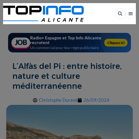
Radio+ Espagne et Top Info Alicante
JOB
recrutent
Cliquez ici
Un commercial pour leur régie publicitaire
L’Alfàs del Pi : entre histoire,
nature et culture
méditerranéenne
Christophe Durand
26/09/2024