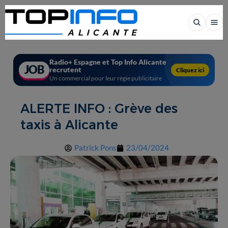
Radio+ Espagne et Top Info Alicante
JOB
recrutent
Cliquez ici
Un commercial pour leur régie publicitaire
ALERTE INFO : Grève des
taxis à Alicante
Patrick Pons
23/04/2024