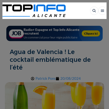
Radio+ Espagne et Top Info Alicante
JOB
recrutent
Cliquez ici
Un commercial pour leur régie publicitaire
Agua de Valencia ! Le
cocktail emblématique de
l’été
Patrick Pons
20/08/2024