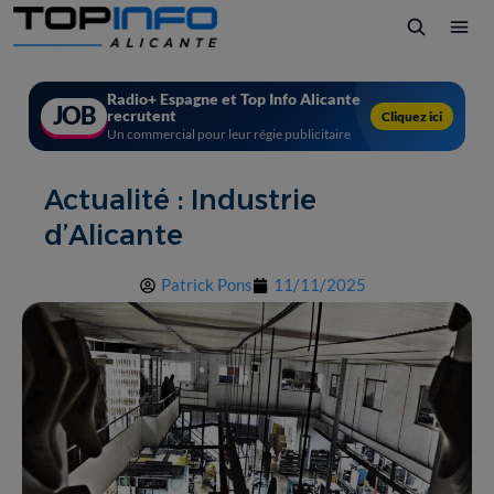
Radio+ Espagne et Top Info Alicante
JOB
recrutent
Cliquez ici
Un commercial pour leur régie publicitaire
Actualité : Industrie
d’Alicante
Patrick Pons
11/11/2025