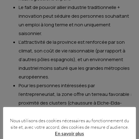
Le fait de pouvoir allier industrie traditionnelle +
innovation peut séduire des personnes souhaitant
un emploi à long terme et non uniquement
saisonnier.
L’attractivité de la province est renforcée par son
climat, son coût de vie raisonnable (par rapport à
d’autres pôles espagnols), et un environnement
industriel moins saturé que les grandes métropoles
européennes.
Pour les personnes intéressées par
l’entrepreneuriat, la zone offre un terreau favorable :
proximité des clusters (chaussure à Elche-Elda-
Villena, jouet à Ibi-Castalla), infrastructures
industrielles, et un marché export déjà bien installé.
Nous utilisons des cookies nécessaires au fonctionnement du
site et, avec votre accord, des cookies de mesure d’audience.
En savoir plus