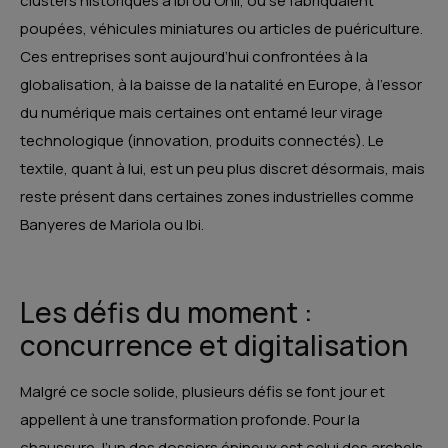
clusters historiques à Ibi ou Onil, où se fabriquaient
poupées, véhicules miniatures ou articles de puériculture.
Ces entreprises sont aujourd’hui confrontées à la
globalisation, à la baisse de la natalité en Europe, à l’essor
du numérique mais certaines ont entamé leur virage
technologique (innovation, produits connectés). Le
textile, quant à lui, est un peu plus discret désormais, mais
reste présent dans certaines zones industrielles comme
Banyeres de Mariola ou Ibi.
Les défis du moment :
concurrence et digitalisation
Malgré ce socle solide, plusieurs défis se font jour et
appellent à une transformation profonde. Pour la
chaussure, l’un des dossiers épineux est celui des ar­ch­els