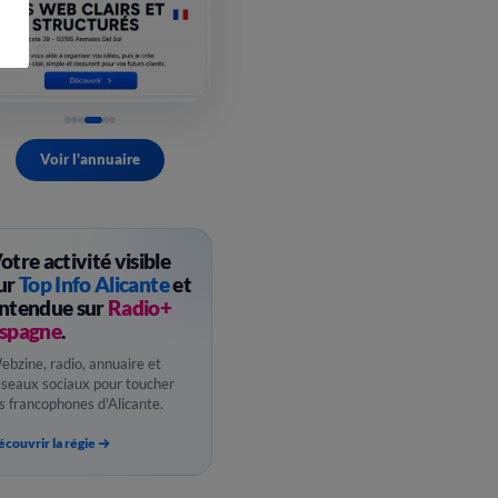
Voir l'annuaire
otre activité visible
ur
Top Info Alicante
et
ntendue sur
Radio+
spagne
.
ebzine, radio, annuaire et
éseaux sociaux pour toucher
es francophones d'Alicante.
couvrir la régie