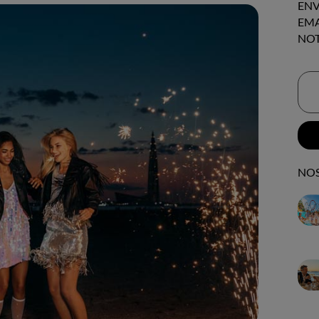
ENV
EMA
NOT
NOS