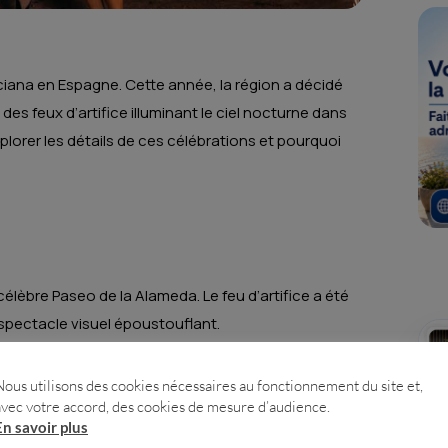
iana en Espagne. Cette année, la région a décidé
s feux d’artifice illuminant le ciel nocturne dans
explorer les détails de ces célébrations et pourquoi
célèbre Paseo de la Alameda. Le feu d’artifice a été
 spectacle visuel époustouflant.
Nous utilisons des cookies nécessaires au fonctionnement du site et,
avec votre accord, des cookies de mesure d’audience.
depuis le port de la ville, marquant ainsi le début des
En savoir plus