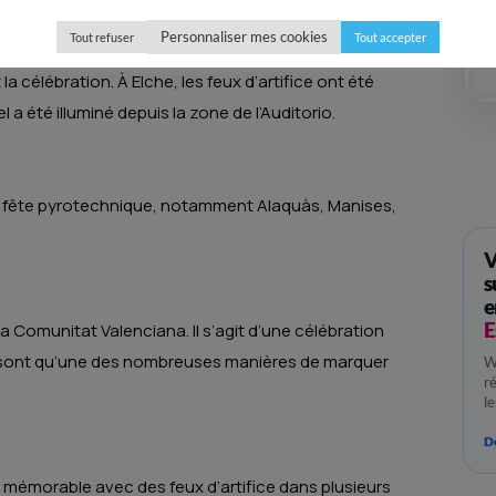
Personnaliser mes cookies
Tout refuser
Tout accepter
a célébration. À Elche, les feux d’artifice ont été
el a été illuminé depuis la zone de l’Auditorio.
te fête pyrotechnique, notamment Alaquàs, Manises,
V
s
e
E
la Comunitat Valenciana. Il s’agit d’une célébration
ce ne sont qu’une des nombreuses manières de marquer
W
r
l
Dé
 mémorable avec des feux d’artifice dans plusieurs