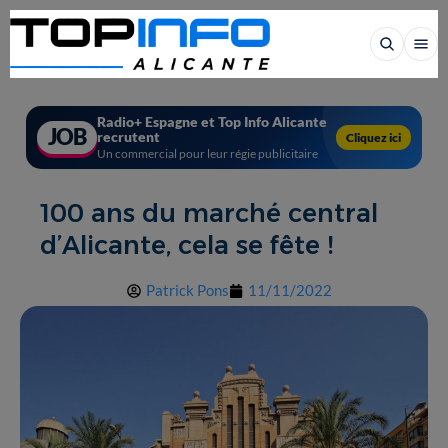
Radio+ Espagne et Top Info Alicante
JOB
recrutent
Cliquez ici
Un commercial pour leur régie publicitaire
100 ans du marché central
d’Alicante, cela se fête !
Patrick Pons
11/11/2022