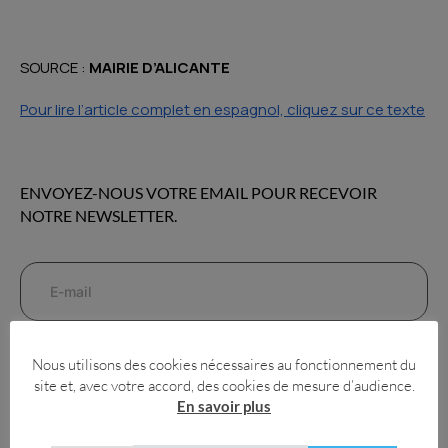
SOURCE :
MAIRIE D’ALICANTE
Pour lire l’article complet en espagnol, cliquez sur ce texte
ENVOYEZ-NOUS VOTRE EMAIL POUR RECEVOIR
NOTRE NEWSLETTER.
Envoyer
Nous utilisons des cookies nécessaires au fonctionnement du
site et, avec votre accord, des cookies de mesure d’audience.
NOS DERNIERS ARTICLES
En savoir plus
Où s’amuser dans la province d’Alicante ?