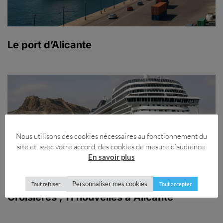
Le port d’Alicante
Nous utilisons des cookies nécessaires au fonctionnement du
site et, avec votre accord, des cookies de mesure d’audience.
En savoir plus
Personnaliser mes cookies
Tout refuser
Tout accepter
Croisières , 11 nouvelles à Alicante