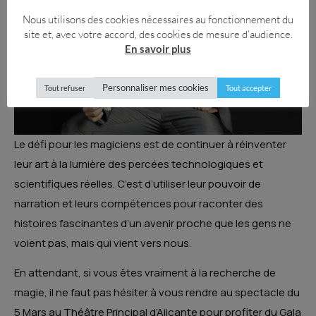
Nous utilisons des cookies nécessaires au fonctionnement du
site et, avec votre accord, des cookies de mesure d’audience.
En savoir plus
Personnaliser mes cookies
Tout refuser
Tout accepter
Le défi pour les magiciens est de continuer à réinventer
leur art à la lumière des percées technologiques et
scientifiques réelles. C’est d’utiliser leur pouvoir de
narration et leurs compétences pour raconter des
histoires fascinantes d’un avenir proche que les gens ne
voient pas, mais qui vient vers nous.
En attendant, si vous êtes vraiment à la recherche de
magie, il ne faut pas hésiter à vous rendre au spectacle du
5 Mars au Théâtre Principal d’Alicante pour profiter du Gala