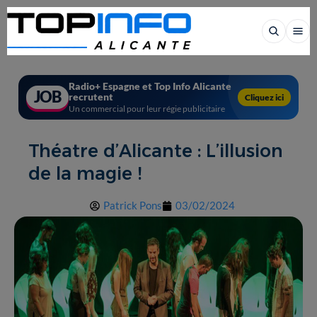
Radio+ Espagne et Top Info Alicante
JOB
recrutent
Cliquez ici
Un commercial pour leur régie publicitaire
Théatre d’Alicante : L’illusion
de la magie !
Patrick Pons
03/02/2024