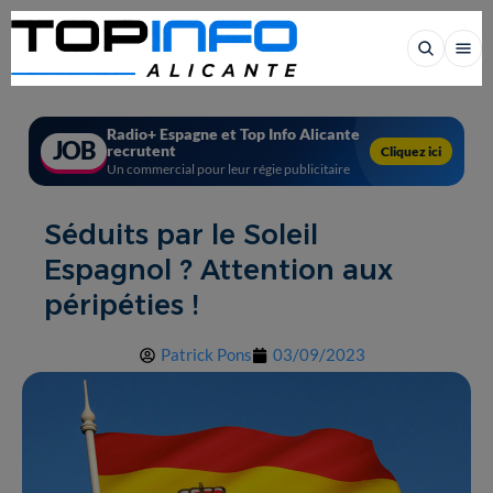
Radio+ Espagne et Top Info Alicante
JOB
recrutent
Cliquez ici
Un commercial pour leur régie publicitaire
Séduits par le Soleil
Espagnol ? Attention aux
péripéties !
Patrick Pons
03/09/2023