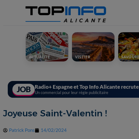
ACTUALITÉ
VISITER
SAVOUR
Radio+ Espagne et Top Info Alicante recrut
JOB
Un commercial pour leur régie publicitaire
Joyeuse Saint-Valentin !
Patrick Pons
14/02/2024