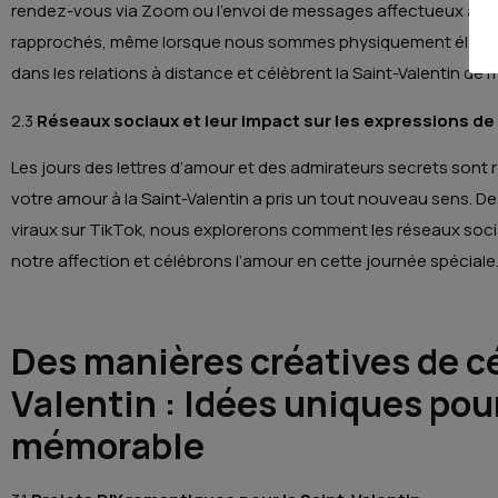
rendez-vous via Zoom ou l’envoi de messages affectueux à trav
rapprochés, même lorsque nous sommes physiquement éloign
dans les relations à distance et célèbrent la Saint-Valentin de 
2.3
Réseaux sociaux et leur impact sur les expressions de 
Les jours des lettres d’amour et des admirateurs secrets sont 
votre amour à la Saint-Valentin a pris un tout nouveau sens. De
viraux sur TikTok, nous explorerons comment les réseaux soc
notre affection et célébrons l’amour en cette journée spéciale
Des manières créatives de cé
Valentin : Idées uniques po
mémorable