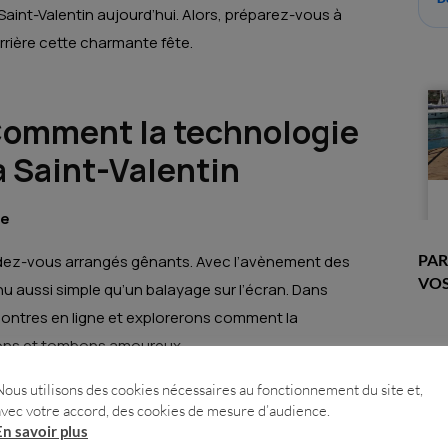
Saint-Valentin aujourd’hui. Alors, préparez-vous à
errière cette charmante fête.
 Comment la technologie
a Saint-Valentin
ue
PAR
endez-vous arrangés gênants. Avec l’avènement des
VOS
u aussi simple qu’un balayage sur l’écran. Dans
ontres en ligne et explorerons comment la
rons et tombons amoureux.
Nous utilisons des cookies nécessaires au fonctionnement du site et,
avec votre accord, des cookies de mesure d’audience.
’âge des célébrations virtuelles. Que ce soit un
En savoir plus