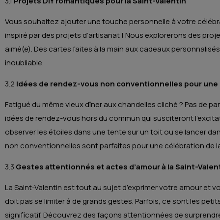
3.1
Projets DIY romantiques pour la Saint-Valentin
Vous souhaitez ajouter une touche personnelle à votre célébra
inspiré par des projets d’artisanat ! Nous explorerons des proje
aimé(e). Des cartes faites à la main aux cadeaux personnalisés
inoubliable.
3.2
Idées de rendez-vous non conventionnelles pour une c
Fatigué du même vieux dîner aux chandelles cliché ? Pas de p
idées de rendez-vous hors du commun qui susciteront l’excitat
observer les étoiles dans une tente sur un toit ou se lancer d
non conventionnelles sont parfaites pour une célébration de la
3.3
Gestes attentionnés et actes d’amour à la Saint-Valen
La Saint-Valentin est tout au sujet d’exprimer votre amour et v
doit pas se limiter à de grands gestes. Parfois, ce sont les petit
significatif. Découvrez des façons attentionnées de surprendre