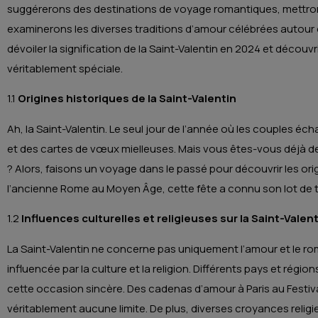
suggérerons des destinations de voyage romantiques, mettrons 
examinerons les diverses traditions d’amour célébrées autou
dévoiler la signification de la Saint-Valentin en 2024 et décou
véritablement spéciale.
1.1
Origines historiques de la Saint-Valentin
Ah, la Saint-Valentin. Le seul jour de l’année où les couples 
et des cartes de vœux mielleuses. Mais vous êtes-vous déjà 
? Alors, faisons un voyage dans le passé pour découvrir les origi
l’ancienne Rome au Moyen Âge, cette fête a connu son lot de tr
1.2
Influences culturelles et religieuses sur la Saint-Valen
La Saint-Valentin ne concerne pas uniquement l’amour et le r
influencée par la culture et la religion. Différents pays et régi
cette occasion sincère. Des cadenas d’amour à Paris au Festiv
véritablement aucune limite. De plus, diverses croyances relig