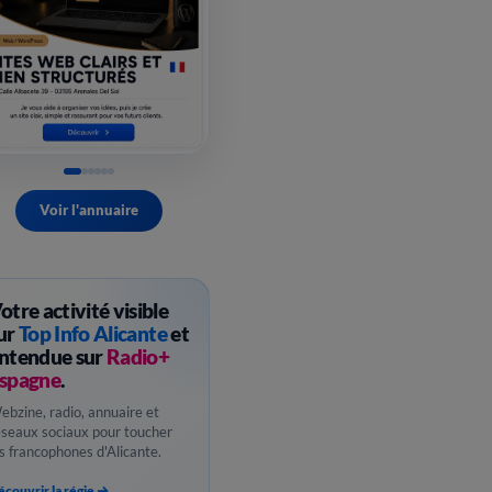
Voir l'annuaire
otre activité visible
ur
Top Info Alicante
et
ntendue sur
Radio+
spagne
.
ebzine, radio, annuaire et
éseaux sociaux pour toucher
es francophones d'Alicante.
couvrir la régie