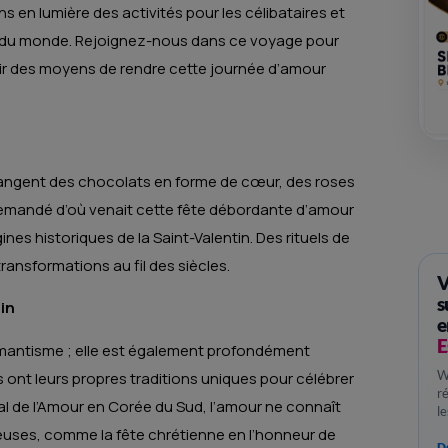
en lumière des activités pour les célibataires et
r du monde. Rejoignez-nous dans ce voyage pour
vrir des moyens de rendre cette journée d’amour
échangent des chocolats en forme de cœur, des roses
demandé d’où venait cette fête débordante d’amour
nes historiques de la Saint-Valentin. Des rituels de
ansformations au fil des siècles.
V
s
tin
e
E
omantisme ; elle est également profondément
W
ons ont leurs propres traditions uniques pour célébrer
r
al de l’Amour en Corée du Sud, l’amour ne connaît
l
ieuses, comme la fête chrétienne en l’honneur de
Dé