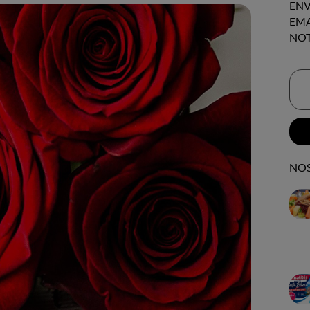
ENV
EMA
NOT
NOS