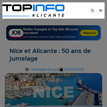
Radio+ Espagne et Top Info Alicante
JOB
recrutent
Cliquez ici
Un commercial pour leur régie publicitaire
Nice et Alicante : 50 ans de
jumelage
Christophe Durand
24/09/2022