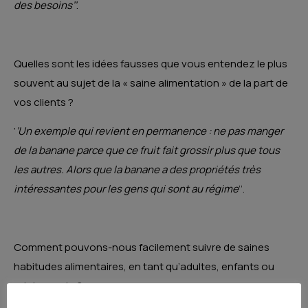
des besoins’’
.
Quelles sont les idées fausses que vous entendez le plus
souvent au sujet de la « saine alimentation » de la part de
vos clients ?
‘
’Un exemple qui revient en permanence : ne pas manger
de la banane parce que ce fruit fait grossir plus que tous
les autres. Alors que la banane a des propriétés très
intéressantes pour les gens qui sont au régime
’’.
Comment pouvons-nous facilement suivre de saines
habitudes alimentaires, en tant qu’adultes, enfants ou
adolescents ?