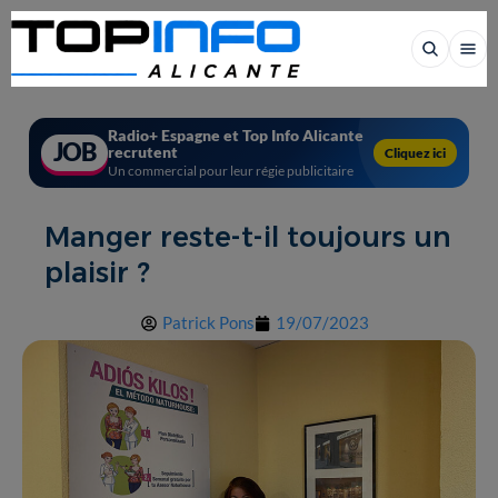
Radio+ Espagne et Top Info Alicante
JOB
recrutent
Cliquez ici
Un commercial pour leur régie publicitaire
Manger reste-t-il toujours un
plaisir ?
Patrick Pons
19/07/2023