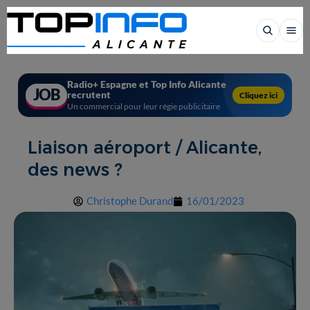
Radio+ Espagne et Top Info Alicante
JOB
recrutent
Cliquez ici
Un commercial pour leur régie publicitaire
Liaison aéroport / Alicante,
des news ?
Christophe Durand
16/01/2023