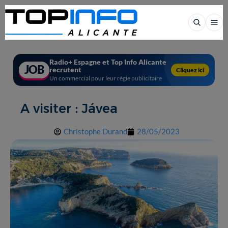
Radio+ Espagne et Top Info Alicante
JOB
recrutent
Cliquez ici
Un commercial pour leur régie publicitaire
A visiter : Jávea
Christophe Durand
28/05/2023