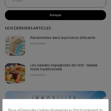
Envoyer
NOS DERNIERS ARTICLES
Randonnées dans la province d’Alicante
Lire la suite »
Les salades espagnoles de l’été : Salade
mixte traditionnelle
Lire la suite »
Nous utilisons des cookies nécessaires au fonctionnement du