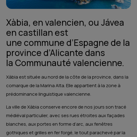
Xàbia, en
vale
ncien
, ou Jávea
en
castillan
est
une
commune
d’
Espagne
de la
province d’
Alicante
dans
la
Communauté valencienne
.
Xàbia est située au nord de la côte de la province, dans la
comarque de la
Marina Alta
. Elle appartient à la zone à
prédominance linguistique
valencienne
.
La ville de Xàbia conserve encore de nos jours son
tracé
médiéval
particulier, avec ses rues étroites aux façades
blanches, aux portes en forme d’arc, aux fenêtres
gothiques et grilles en fer forgé, le tout parachevé par la