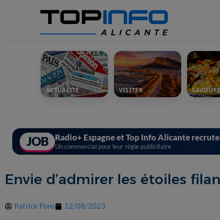
ACTUALITÉ
VISITER
SAVOUR
Radio+ Espagne et Top Info Alicante recrut
JOB
Un commercial pour leur régie publicitaire
Envie d’admirer les étoiles fila
Patrick Pons
12/08/2023