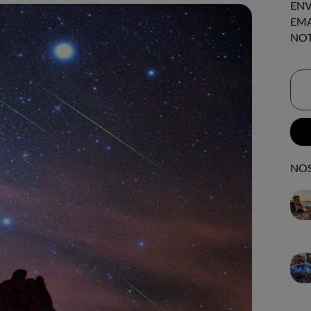
ENV
EMA
NOT
NOS