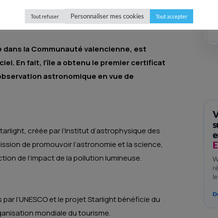
Personnaliser mes cookies
Tout refuser
Tout accepter
tée dans la Communauté valencienne, est
l. En fait, l’île a obtenu le premier certificat
r l’observation astronomique en vue de
V
s
arlight, créée par l’Institut d’astrophysique des
e
E
mission de promouvoir l’astronomie et la science,
ction de l’impact de la pollution lumineuse.
W
r
l
Dé
 par l’UNESCO et le projet Starlight bénéficie du
rganisation mondiale du tourisme.