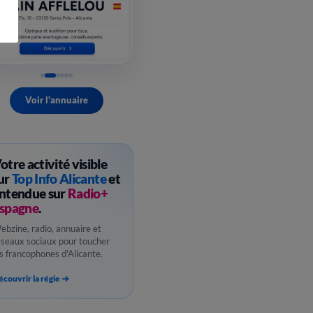
Voir l'annuaire
otre activité visible
ur
Top Info Alicante
et
ntendue sur
Radio+
spagne
.
ebzine, radio, annuaire et
éseaux sociaux pour toucher
es francophones d'Alicante.
couvrir la régie