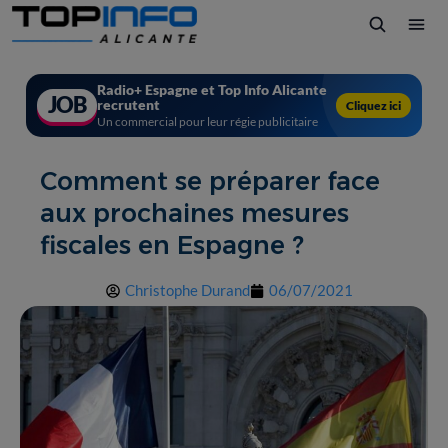
Radio+ Espagne et Top Info Alicante
JOB
recrutent
Cliquez ici
Un commercial pour leur régie publicitaire
Comment se préparer face
aux prochaines mesures
fiscales en Espagne ?
Christophe Durand
06/07/2021