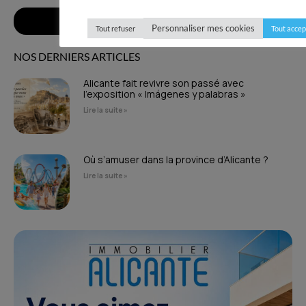
Envoyer
Personnaliser mes cookies
Tout refuser
Tout accep
NOS DERNIERS ARTICLES
Alicante fait revivre son passé avec
l’exposition « Imágenes y palabras »
Lire la suite »
Où s’amuser dans la province d’Alicante ?
Lire la suite »