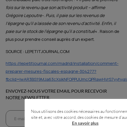
fois sur le revenu que son activité produit – affirme
Grégoire Lepoutre-. Puis, il paie sur les revenus de
l’épargne qu’il a laissée de son revenu d’activité. Enfin, il
paie sur le stock de l’épargne qu’il a constitué
« . Raison de
plus pour prendre conseil auprès d’un expert.
SOURCE : LEPETITJOURNAL.COM
https://lepetitjournal.com/madrid/installation/comment-
preparer-mesures-fiscales-espagne-304277?
fbclid=IwAR3BS19MJa63cXsikNFOPPUUmcQPRawHVrS7yyhya
ENVOYEZ-NOUS VOTRE EMAIL POUR RECEVOIR
NOTRE NEWSLETTER.
Nous utilisons des cookies nécessaires au fonctionne
site et, avec votre accord, des cookies de mesure d’au
En savoir plus