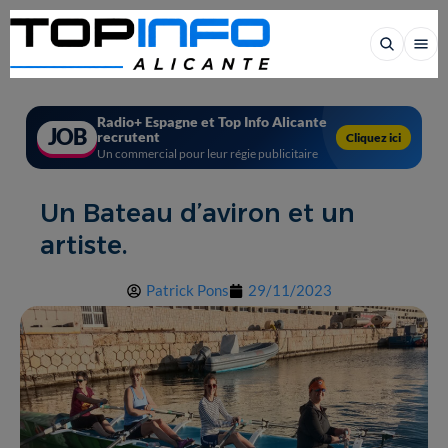
Radio+ Espagne et Top Info Alicante
JOB
recrutent
Cliquez ici
Un commercial pour leur régie publicitaire
Un Bateau d’aviron et un
artiste.
Patrick Pons
29/11/2023