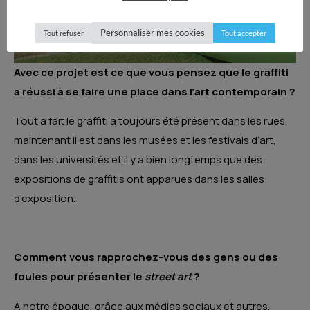
Personnaliser mes cookies
Tout refuser
Tout accepter
Avec ce projet est ce que vous pensez que le graffiti
a réussi à se faire une place dans l’art contemporain ?
Tout a fait le graffiti a toujours été présent dans les rues,
maintenant il est dans les musées et les festivals d’art,
dans les universités et il y a bien longtemps que des
expositions de graffitis ont apparues dans les salles
d’exposition.
Comment vous rapprochez-vous des gens ou des
foules pour présenter le
street art
?
A notre époque, grâce aux médias sociaux et autres,