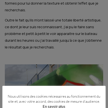
formes pour lui donner la texture et obtenir l’effet que je
recherchais.
Outre le fait qu’ils m’ont laissé une totale liberté artistique,
ce dont je leur suis reconnaissant, j’ai pu le faire sans
problème et petit à petit le voir apparaitre sur le bateau
durant les heures ou j’ai travaillé jusqu’à ce que j’obtienne
le résultat que je recherchais.
Nous utilisons des cookies nécessaires au fonctionnement du
site et, avec votre accord, des cookies de mesure d’audience.
En savoir plus